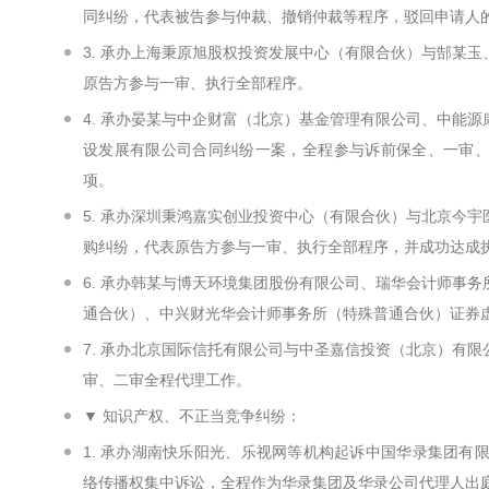
同纠纷，代表被告参与仲裁、撤销仲裁等程序，驳回申请人
3. 承办上海秉原旭股权投资发展中心（有限合伙）与郜某
原告方参与一审、执行全部程序。
4. 承办晏某与中企财富（北京）基金管理有限公司、中能
设发展有限公司合同纠纷一案，全程参与诉前保全、一审
项。
5. 承办深圳秉鸿嘉实创业投资中心（有限合伙）与北京今
购纠纷，代表原告方参与一审、执行全部程序，并成功达成
6. 承办韩某与博天环境集团股份有限公司、瑞华会计师事
通合伙）、中兴财光华会计师事务所（特殊普通合伙）证券
7. 承办北京国际信托有限公司与中圣嘉信投资（北京）有
审、二审全程代理工作。
▼ 知识产权、不正当竞争纠纷：
1. 承办湖南快乐阳光、乐视网等机构起诉中国华录集团有
络传播权集中诉讼，全程作为华录集团及华录公司代理人出