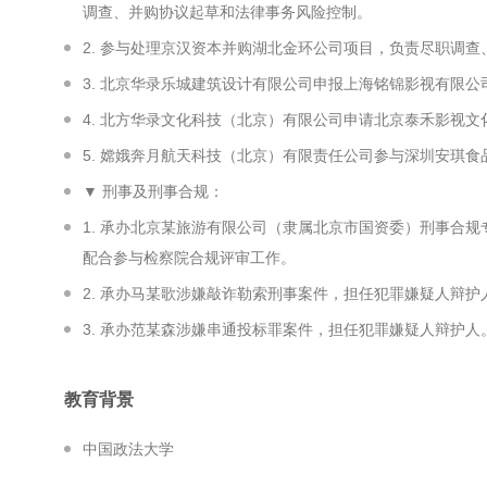
调查、并购协议起草和法律事务风险控制。
2. 参与处理京汉资本并购湖北金环公司项目，负责尽职调
3. 北京华录乐城建筑设计有限公司申报上海铭锦影视有限
4. 北方华录文化科技（北京）有限公司申请北京泰禾影视
5. 嫦娥奔月航天科技（北京）有限责任公司参与深圳安琪
▼ 刑事及刑事合规：
1. 承办北京某旅游有限公司（隶属北京市国资委）刑事合
配合参与检察院合规评审工作。
2. 承办马某歌涉嫌敲诈勒索刑事案件，担任犯罪嫌疑人辩护
3. 承办范某森涉嫌串通投标罪案件，担任犯罪嫌疑人辩护人
教育背景
中国政法大学