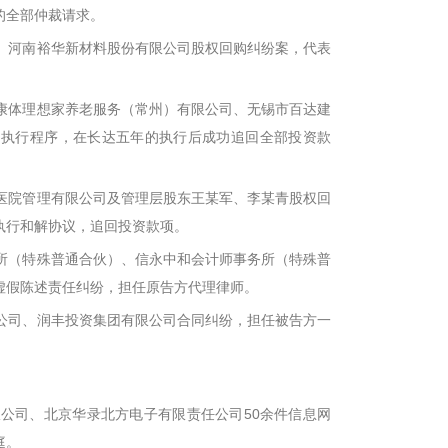
的全部仲裁请求。
玉、河南裕华新材料股份有限公司股权回购纠纷案，代表
源康体理想家养老服务（常州）有限公司、无锡市百达建
、执行程序，在长达五年的执行后成功追回全部投资款
宇医院管理有限公司及管理层股东王某军、李某青股权回
执行和解协议，追回投资款项。
务所（特殊普通合伙）、信永中和会计师事务所（特殊普
虚假陈述责任纠纷，担任原告方代理律师。
限公司、润丰投资集团有限公司合同纠纷，担任被告方一
限公司、北京华录北方电子有限责任公司50余件信息网
庭。