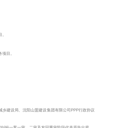
目。
务项目。
。
。
城乡建设局、沈阳山盟建设集团有限公司PPP行政协议
偿纠纷一案一审、二审及发回重审阶段代表原告出庭。